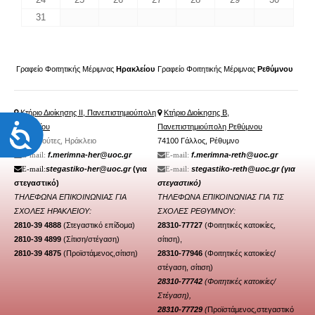
31
Γραφείο Φοιτητικής Μέριμνας
Ηρακλείου
Γραφείο Φοιτητικής Μέριμνας
Ρεθύμνου
Κτήριο Διοίκησης ΙΙ, Πανεπιστημιούπολη
Κτήριο Διοίκησης Β,
Προσιτότητα
Ηρακλείου
Πανεπιστημιούπολη Ρεθύμνου
70013 Βούτες, Ηράκλειο
74100 Γάλλος, Ρέθυμνο
f.merimna-her@uoc.gr
f.merimna-reth@uoc.gr
Ε-mail:
Ε-mail:
stegastiko-her@uoc.gr
(για
stegastiko-reth@uoc.gr
(για
Ε-mail:
Ε-mail:
στεγαστικό)
στεγαστικό)
ΤΗΛΕΦΩΝΑ ΕΠΙΚΟΙΝΩΝΙΑΣ ΓΙΑ
ΤΗΛΕΦΩΝΑ ΕΠΙΚΟΙΝΩΝΙΑΣ ΓΙΑ ΤΙΣ
ΣΧΟΛΕΣ ΗΡΑΚΛΕΙΟΥ:
ΣΧΟΛΕΣ ΡΕΘΥΜΝΟΥ:
2810-39 4888
(Στεγαστικό επίδομα)
28310-77727
(Φοιτητικές κατοικίες,
2810-39 4899
(Σίτιση/
στέγαση
)
σίτιση),
2810-39 4875
(Προϊστάμενος,σίτιση)
28310-77946
(
Φοιτητικές κατοικίες/
στέγαση
, σίτιση)
28310-77742
(Φοιτητικές κατοικίες/
Στέγαση),
28310-77729
(
Προϊστάμενος,στεγαστικό