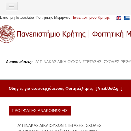
Σημείωση:
Αυτός
ο
Επίσημη Ιστοσελίδα Φοιτητικής Μέριμνας
Πανεπιστημίου Κρήτης
ιστότοπος
ΑΡΧΙΚΉ
περιλαμβάνει
ένα
ΠΑΡΟΧΈΣ
σύστημα
προσβασιμότητας.
Σίτιση
Στέγαση
Ανακοινώσεις:
Α' ΠΙΝΑΚΑΣ ΔΙΚΑΙΟΥΧΩΝ ΣΤΕΓΑΣΗΣ, ΣΧΟΛΕΣ ΡΕΘΥ
Στεγαστικό επίδομα
Αστική μετακίνηση
Υγειονομική περίθαλψη
Οδηγίες για νεοεισερχόμενους Φοιτητές/-τριες
[
Visit.UoC.gr
]
Ευρωπαϊκή Κάρτα Ασφάλισης Ασθενείας (Ε.Κ.Α.Α)
Ακαδημαϊκή Ταυτότητα (πάσο)
ΠΡΟΣΦΑΤΕΣ ΑΝΑΚΟΙΝΩΣΕΙΣ
Υποτροφίες
Κοινωνική μέριμνα
Α' ΠΙΝΑΚΑΣ ΔΙΚΑΙΟΥΧΩΝ ΣΤΕΓΑΣΗΣ, ΣΧΟΛΕΣ