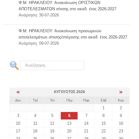
Φ.Μ. ΗΡΑΚΛΕΙΟΥ: Ανακοίνωση ΟΡΙΣΤΙΚΩΝ
ΑΠΟΤΕΛΕΣΜΑΤΩΝ σίτισης στο ακαδ. έτος 2026-2027
Φοιτητική Μέριμνα Ρεθύμνου
Ανάρτηση: 30-07-2026
Συχνές Ερωτήσεις
Προτάσεις - Βελτιώσεις - Σκέψεις - Παράπονα
Φ.Μ. ΗΡΑΚΛΕΙΟΥ: Ανακοίνωση προσωρινών
αποτελεσμάτων σίτισης/στέγασης στο ακαδ. έτος 2026-2027
ΠΛΗΡΟΦΟΡΊΕΣ
Ανάρτηση: 09-07-2026
Αναζήτηση...
«
»
ΑΎΓΟΥΣΤΟΣ 2026
Δευ
Τρί
Τετ
Πέμ
Παρ
Σάβ
Κυρ
1
2
3
4
5
6
7
8
9
10
11
12
13
14
15
16
17
18
19
20
21
22
23
24
25
26
27
28
29
30