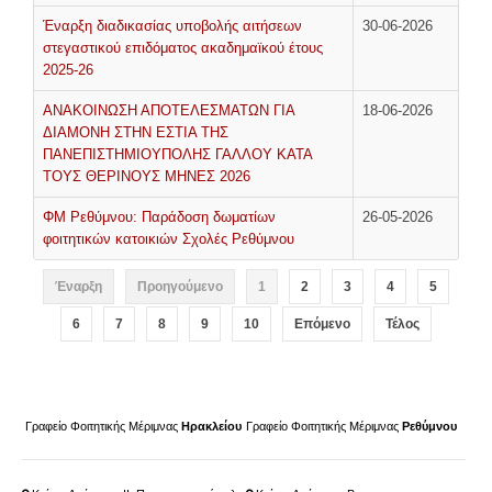
Έναρξη διαδικασίας υποβολής αιτήσεων
30-06-2026
Φοιτητική Μέριμνα Ρεθύμνου
στεγαστικού επιδόματος ακαδημαϊκού έτους
Συχνές Ερωτήσεις
2025-26
Προτάσεις - Βελτιώσεις - Σκέψεις - Παράπονα
ΑΝΑΚΟΙΝΩΣΗ ΑΠΟΤΕΛΕΣΜΑΤΩΝ ΓΙΑ
18-06-2026
ΔΙΑΜΟΝΗ ΣΤΗΝ ΕΣΤΙΑ ΤΗΣ
ΠΛΗΡΟΦΟΡΊΕΣ
ΠΑΝΕΠΙΣΤΗΜΙΟΥΠΟΛΗΣ ΓΑΛΛΟΥ ΚΑΤΑ
ΤΟΥΣ ΘΕΡΙΝΟΥΣ ΜΗΝΕΣ 2026
ΦΜ Ρεθύμνου: Παράδοση δωματίων
26-05-2026
φοιτητικών κατοικιών Σχολές Ρεθύμνου
Έναρξη
Προηγούμενο
1
2
3
4
5
6
7
8
9
10
Επόμενο
Τέλος
Γραφείο Φοιτητικής Μέριμνας
Ηρακλείου
Γραφείο Φοιτητικής Μέριμνας
Ρεθύμνου