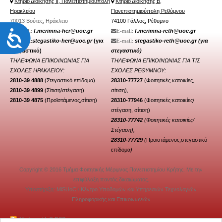
Κτήριο Διοίκησης ΙΙ, Πανεπιστημιούπολη
Κτήριο Διοίκησης Β,
Ηρακλείου
Πανεπιστημιούπολη Ρεθύμνου
70013 Βούτες, Ηράκλειο
74100 Γάλλος, Ρέθυμνο
Προσιτότητα
f.merimna-her@uoc.gr
f.merimna-reth@uoc.gr
Ε-mail:
Ε-mail:
stegastiko-her@uoc.gr
(για
stegastiko-reth@uoc.gr
(για
Ε-mail:
Ε-mail:
στεγαστικό)
στεγαστικό)
ΤΗΛΕΦΩΝΑ ΕΠΙΚΟΙΝΩΝΙΑΣ ΓΙΑ
ΤΗΛΕΦΩΝΑ ΕΠΙΚΟΙΝΩΝΙΑΣ ΓΙΑ ΤΙΣ
ΣΧΟΛΕΣ ΗΡΑΚΛΕΙΟΥ:
ΣΧΟΛΕΣ ΡΕΘΥΜΝΟΥ:
2810-39 4888
(Στεγαστικό επίδομα)
28310-77727
(Φοιτητικές κατοικίες,
2810-39 4899
(Σίτιση/
στέγαση
)
σίτιση),
2810-39 4875
(Προϊστάμενος,σίτιση)
28310-77946
(
Φοιτητικές κατοικίες/
στέγαση
, σίτιση)
28310-77742
(Φοιτητικές κατοικίες/
Στέγαση),
28310-77729
(
Προϊστάμενος,στεγαστικό
επίδομα
)
Copyright © 2016 Τμήμα Φοιτητικής Μέριμνας Πανεπιστημίου Κρήτης. Με την
επιφύλαξη παντός δικαιώματος.
Υποστήριξη:
MiSUoC
/
Κέντρο Υποδομών και Υπηρεσιών Τεχνολογιών
Πληροφορικής και Επικοινωνιών
Merimna-UoC RSS