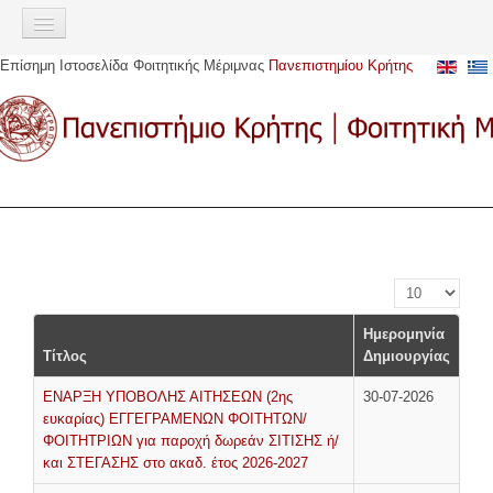
Σημείωση:
Αυτός
ο
Επίσημη Ιστοσελίδα Φοιτητικής Μέριμνας
Πανεπιστημίου Κρήτης
ιστότοπος
ΑΡΧΙΚΉ
περιλαμβάνει
ένα
ΠΑΡΟΧΈΣ
σύστημα
προσβασιμότητας.
Σίτιση
Στέγαση
Στεγαστικό επίδομα
Αστική μετακίνηση
Εμφάνιση #
Υγειονομική περίθαλψη
Ημερομηνία
Ευρωπαϊκή Κάρτα Ασφάλισης Ασθενείας (Ε.Κ.Α.Α)
Τίτλος
Δημιουργίας
Ακαδημαϊκή Ταυτότητα (πάσο)
ΕΝΑΡΞΗ ΥΠΟΒΟΛΗΣ ΑΙΤΗΣΕΩΝ (2ης
30-07-2026
ευκαρίας) ΕΓΓΕΓΡΑΜΕΝΩΝ ΦΟΙΤΗΤΩΝ/
Υποτροφίες
ΦΟΙΤΗΤΡΙΩΝ για παροχή δωρεάν ΣΙΤΙΣΗΣ ή/
Κοινωνική μέριμνα
και ΣΤΕΓΑΣΗΣ στο ακαδ. έτος 2026-2027