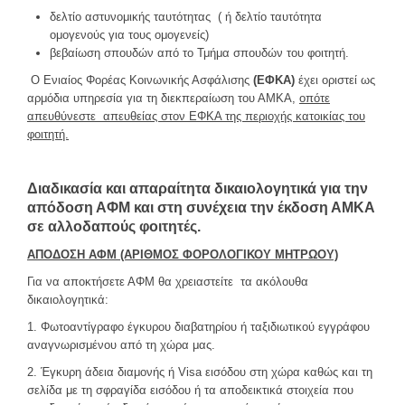
δελτίο αστυνομικής ταυτότητας ( ή δελτίο ταυτότητα
ομογενούς για τους ομογενείς)
βεβαίωση σπουδών από το Τμήμα σπουδών του φοιτητή.
Ο Ενιαίος Φορέας Κοινωνικής Ασφάλισης
(ΕΦΚΑ)
έχει οριστεί ως
αρμόδια υπηρεσία για τη διεκπεραίωση του ΑΜΚΑ,
οπότε
απευθύνεστε απευθείας στον ΕΦΚΑ της περιοχής κατοικίας του
φοιτητή.
Διαδικασία και απαραίτητα δικαιολογητικά για την
απόδοση ΑΦΜ και στη συνέχεια την έκδοση ΑΜΚΑ
σε αλλοδαπούς φοιτητές.
ΑΠΟΔΟΣΗ ΑΦ
Μ
(ΑΡΙΘΜ
ΟΣ ΦΟΡΟΛΟΓΙΚΟΥ ΜΗΤΡΩΟΥ)
Για να αποκτήσετε ΑΦΜ θα χρειαστείτε τα ακόλουθα
δικαιολογητικά:
1. Φωτοαντίγραφο έγκυρου διαβατηρίου ή ταξιδιωτικού εγγράφου
αναγνωρισμένου από τη χώρα μας.
2. Έγκυρη άδεια διαμονής ή Visa εισόδου στη χώρα καθώς και τη
σελίδα με τη σφραγίδα εισόδου ή τα αποδεικτικά στοιχεία που