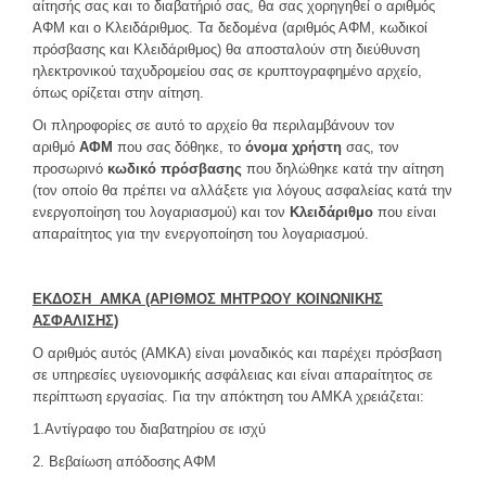
αίτησής σας και το διαβατήριό σας, θα σας χορηγηθεί ο αριθμός
ΑΦΜ και ο Κλειδάριθμος. Τα δεδομένα (αριθμός ΑΦΜ, κωδικοί
πρόσβασης και Κλειδάριθμος) θα αποσταλούν στη διεύθυνση
ηλεκτρονικού ταχυδρομείου σας σε κρυπτογραφημένο αρχείο,
όπως ορίζεται στην αίτηση.
Οι πληροφορίες σε αυτό το αρχείο θα περιλαμβάνουν τον
αριθμό
ΑΦΜ
που σας δόθηκε, το
όνομα χρήστη
σας, τον
προσωρινό
κωδικό πρόσβασης
που δηλώθηκε κατά την αίτηση
(τον οποίο θα πρέπει να αλλάξετε για λόγους ασφαλείας κατά την
ενεργοποίηση του λογαριασμού) και τον
Κλειδάριθμο
που είναι
απαραίτητος για την ενεργοποίηση του λογαριασμού.
ΕΚΔΟΣΗ ΑΜΚΑ (ΑΡΙΘΜΟΣ ΜΗΤΡΩΟΥ ΚΟΙΝΩΝΙΚΗΣ
ΑΣΦΑΛΙΣΗΣ)
Ο αριθμός αυτός (ΑΜΚΑ) είναι μοναδικός και παρέχει πρόσβαση
σε υπηρεσίες υγειονομικής ασφάλειας και είναι απαραίτητος σε
περίπτωση εργασίας. Για την απόκτηση του ΑΜΚΑ χρειάζεται:
1.Αντίγραφο του διαβατηρίου σε ισχύ
2. Βεβαίωση απόδοσης ΑΦΜ