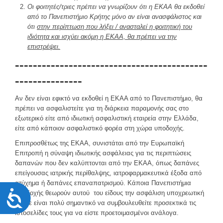
Οι φοιτητές/τριες πρέπει να γνωρίζουν ότι η ΕΚΑΑ θα εκδοθεί
από το Πανεπιστήμιο Κρήτης μόνο αν είναι ανασφάλιστος και
ότι
στην περίπτωση που λήξει / ανασταλεί η φοιτητική του
ιδιότητα και ισχύει ακόμη η ΕΚΑΑ, θα πρέπει να την
επιστρέψει.
-------------------------------------------
---------------
Αν δεν είναι εφικτό να εκδοθεί η ΕΚΑΑ από το Πανεπιστήμιο, θα
πρέπει να ασφαλιστείτε για τη διάρκεια παραμονής σας στο
εξωτερικό είτε από ιδιωτική ασφαλιστική εταιρεία στην Ελλάδα,
είτε από κάποιον ασφαλιστικό φορέα στη χώρα υποδοχής.
Επιπροσθέτως της ΕΚΑΑ, συνιστάται από την Ευρωπαϊκή
Επιτροπή η σύναψη ιδιωτικής ασφάλειας για τις περιπτώσεις
δαπανών που δεν καλύπτονται από την ΕΚΑΑ, όπως δαπάνες
επείγουσας ιατρικής περίθαλψης, ιατροφαρμακευτικά έξοδα από
ατύχημα ή δαπάνες επαναπατρισμού. Κάποια Πανεπιστήμια
Προσιτότητα
υποδοχής θεωρούν αυτού του είδους την ασφάλιση υποχρεωτική
οπότε είναι πολύ σημαντικό να συμβουλευθείτε προσεκτικά τις
ιστοσελίδες τους για να είστε προετοιμασμένοι ανάλογα.