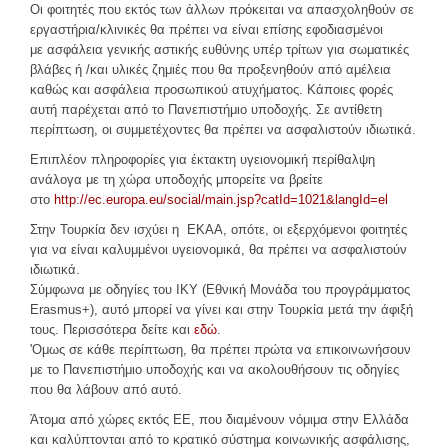
Οι φοιτητές που εκτός των άλλων πρόκειται να απασχοληθούν σε
εργαστήρια/κλινικές θα πρέπει να είναι επίσης εφοδιασμένοι
με ασφάλεια γενικής αστικής ευθύνης υπέρ τρίτων για σωματικές
βλάβες ή /και υλικές ζημιές που θα προξενηθούν από αμέλεια
καθώς και ασφάλεια προσωπικού ατυχήματος. Κάποιες φορές
αυτή παρέχεται από το Πανεπιστήμιο υποδοχής. Σε αντίθετη
περίπτωση, οι συμμετέχοντες θα πρέπει να ασφαλιστούν ιδιωτικά.
Επιπλέον πληροφορίες για έκτακτη υγειονομική περίθαλψη
ανάλογα με τη χώρα υποδοχής μπορείτε να βρείτε
στο
http://ec.europa.eu/social/main.jsp?catId=1021&langId=el
Στην Τουρκία δεν ισχύει η ΕΚΑΑ, οπότε, οι εξερχόμενοι φοιτητές
για να είναι καλυμμένοι υγειονομικά, θα πρέπει να ασφαλιστούν
ιδιωτικά.
Σύμφωνα με οδηγίες του ΙΚΥ (Εθνική Μονάδα του προγράμματος
Erasmus+), αυτό μπορεί να γίνει και στην Τουρκία μετά την άφιξή
τους. Περισσότερα δείτε και
εδώ
.
'Ομως σε κάθε περίπτωση, θα πρέπει πρώτα να επικοινωνήσουν
με το Πανεπιστήμιο υποδοχής και να ακολουθήσουν τις οδηγίες
που θα λάβουν από αυτό.
Άτομα από χώρες εκτός ΕΕ, που διαμένουν νόμιμα στην Ελλάδα
και καλύπτονται από το κρατικό σύστημα κοινωνικής ασφάλισης,