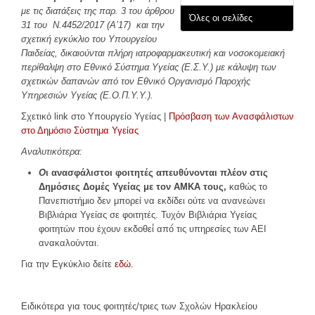
ΕΣΤΙΑΤΌΡΙΑ
με τις διατάξεις της παρ. 3 του άρθρου
Όλες οι σελίδες
31 του Ν.4452/2017 (Α’17) και την
σχετική εγκύκλιο του Υπουργείου
ΦΟΙΤΗΤΙΚΉ ΖΩΉ
Παιδείας, δικαιούνται πλήρη ιατροφαρμακευτική και νοσοκομειακή
περίθαλψη στο Εθνικό Σύστημα Υγείας (Ε.Σ.Υ.) με κάλυψη των
Αθλητισμός
σχετικών δαπανών από τον Εθνικό Οργανισμό Παροχής
Φοιτητικό Κέντρο
Υπηρεσιών Υγείας (Ε.Ο.Π.Υ.Υ.).
ΚΕ.ΨΥ.ΣΥ
Σχετικό link στο Υπουργείο Υγείας |
Πρόσβαση των Ανασφάλιστων
στο Δημόσιο Σύστημα Υγείας
Συνήγορος του φοιτητή
Αναλυτικότερα:
Απασχόληση & Σταδιοδρομία
Ο
ι ανασφάλιστοι φοιτητές απευθύνονται πλέον στις
Διάφορα χρήσιμα
Δημόσιες Δομές Υγείας με τον ΑΜΚΑ τους,
καθώς το
Φωτογραφικό Λεύκωμα
Πανεπιστήμιο δεν μπορεί να εκδίδει ούτε να ανανεώνει
Βιβλιάρια Υγείας σε φοιτητές. Τυχόν Βιβλιάρια Υγείας
ΑΝΑΚΟΙΝΩΣΕΙΣ
φοιτητών που έχουν εκδοθεί́ από́ τις υπηρεσίες των ΑΕΙ
ανακαλούνται.
Για την Εγκύκλιο δείτε
εδώ
.
ΕΠΙΚΟΙΝΩΝΊΑ
Προσωπικό
Ειδικότερα για τους φοιτητές/τριες των Σχολών Ηρακλείου
Φοιτητική Μέριμνα Ηρακλείου