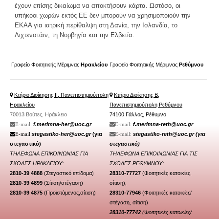
έχουν επίσης δικαίωμα να αποκτήσουν κάρτα. Ωστόσο, οι
υπήκοοι χωρών εκτός ΕΕ δεν μπορούν να χρησιμοποιούν την
ΕΚΑΑ για ιατρική περίθαλψη στη Δανία, την Ισλανδία, το
Λιχτενστάιν, τη Νορβηγία και την Ελβετία.
Γραφείο Φοιτητικής Μέριμνας
Ηρακλείου
Γραφείο Φοιτητικής Μέριμνας
Ρεθύμνου
Κτήριο Διοίκησης ΙΙ, Πανεπιστημιούπολη
Κτήριο Διοίκησης Β,
Ηρακλείου
Πανεπιστημιούπολη Ρεθύμνου
70013 Βούτες, Ηράκλειο
74100 Γάλλος, Ρέθυμνο
f.merimna-her@uoc.gr
f.merimna-reth@uoc.gr
Ε-mail:
Ε-mail:
stegastiko-her@uoc.gr
(για
stegastiko-reth@uoc.gr
(για
Ε-mail:
Ε-mail:
στεγαστικό)
στεγαστικό)
ΤΗΛΕΦΩΝΑ ΕΠΙΚΟΙΝΩΝΙΑΣ ΓΙΑ
ΤΗΛΕΦΩΝΑ ΕΠΙΚΟΙΝΩΝΙΑΣ ΓΙΑ ΤΙΣ
ΣΧΟΛΕΣ ΗΡΑΚΛΕΙΟΥ:
ΣΧΟΛΕΣ ΡΕΘΥΜΝΟΥ:
2810-39 4888
(Στεγαστικό επίδομα)
28310-77727
(Φοιτητικές κατοικίες,
2810-39 4899
(Σίτιση/
στέγαση
)
σίτιση),
2810-39 4875
(Προϊστάμενος,σίτιση)
28310-77946
(
Φοιτητικές κατοικίες/
στέγαση
, σίτιση)
28310-77742
(Φοιτητικές κατοικίες/