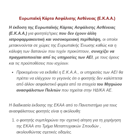
Ευρωπαϊκή Κάρτα Ασφάλισης Ασθένειας (Ε.Κ.Α.Α.)
Η έκδοση της Ευρωπαϊκής Κάρτας Ασφάλισης Ασθένειας
(Ε.Κ.Α.Α.)
για φοιτητές/τριες
που δεν έχουν άλλη
ιατροφαρμακευτική και νοσοκομειακή περίθαλψη,
οι οποίοι
μετακινούνται σε χώρες της Ευρωπαϊκής Ένωσης καθώς και η
κάλυψη των δαπανών που τυχόν προκύπτουν,
συνεχίζει να
πραγματοποιείται
από́ τις υπηρεσίες των ΑΕΙ
, με τους όρους
και τις προϋποθέσεις που ισχύουν.
Προκειμένου να εκδοθεί η Ε.Κ.Α.Α., οι υπηρεσίες των ΑΕΙ θα
πρέπει να ελέγχουν το γεγονός ότι ο φοιτητής δεν καλύπτεται
από́ άλλον ασφαλιστικό́ φορέα από́ τα στοιχεία
του Μητρώου
ανασφάλιστων Πολιτών
που τηρείται στην ΗΔΙΚΑ ΑΕ.
Η διαδικασία έκδοσης της ΕΚΑΑ από το Πανεπιστήμιο για τους
ανασφάλιστους φοιτητές είναι η ακόλουθη:
ο φοιτητής συμπληρώνει την σχετική αίτηση για τη χορήγηση
της ΕΚΑΑ στο Τμήμα Μεταπτυχιακών Σπουδών ,
ακολουθώντας σχετικές οδηγίες.