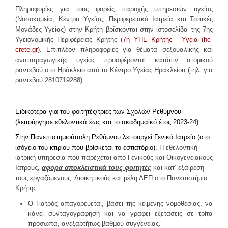
Πληροφορίες για τους φορείς παροχής υπηρεσιών υγείας
Φοιτητική Μέριμνα Ρεθύμνου
(Νοσοκομεία, Κέντρα Υγείας, Περιφερειακά Ιατρεία και Τοπικές
Μονάδες Υγείας) στην Κρήτη βρίσκονται στην ιστοσελίδα της 7ης
Συχνές Ερωτήσεις
Υγειονομικής Περιφέρειας Κρήτης (
7η ΥΠΕ Κρήτης - Υγεία (hc-
Προτάσεις - Βελτιώσεις - Σκέψεις - Παράπονα
crete.gr
). Επιπλέον πληροφορίες για θέματα σεξουαλικής και
αναπαραγωγικής υγείας προσφέρονται κατόπιν ατομικού
ΠΛΗΡΟΦΟΡΊΕΣ
ραντεβού στο Ηράκλειο από το Κέντρο Υγείας Ηρακλείου (τηλ. για
ραντεβού 2810719288).
Ειδικότερα για του φοιτητές/τριες των Σχολών Ρεθύμνου
(λειτούργησε εθελοντικά έως και το ακαδημαϊκό έτος 2023-24)
Στην Πανεπιστημιούπολη Ρεθύμνου λειτουργεί Γενι
κό
Ιατρείο
(στο
ισόγειο του κτιρίου που βρίσκεται το εστιατόριο).
Η εθελοντική
ιατρική υπηρεσία που παρέχεται από Γενικούς και Οικογενειακούς
Ιατρούς,
αφορά αποκλειστικά τους φοιτητές
και κατ’ εξαίρεση
τους εργαζόμενους: Διοικητικούς και μέλη ΔΕΠ στο Πανεπιστήμιο
Κρήτης.
Ο Γιατρός απαγορεύεται, βάσει της κείμενης νομοθεσίας, να
κάνει συνταγογράφηση και να γράφει εξετάσεις σε τρίτα
πρόσωπα, ανεξαρτήτως βαθμού συγγενείας.