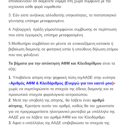
αποδεικνύουν ότι διαμένετε νόμιμα στη χώρα σύμφωνα με την
ισχύουσα κάθε φορά νομοθεσία.
3. Εάν είστε ανήλικος αλλοδαπής υπηκοότητας, το πιστοποιητικό
γέννησης επίσημα μεταφρασμένο.
4. Ληξιαρχική πράξη γάμου/συμφώνου συμβίωσης σε περίπτωση
που είστε έγγαμος/η, επίσημα μεταφρασμένη.
5.Μισθωτήριο συμβόλαιο αν μένετε σε ενοικιαζόμενη κατοικία ή
βεβαίωση διαμονής σε φοιτητική εστία ή υπεύθυνη δήλωση ατόμου
που σας φιλοξενεί.
Τα βήματα για την απόκτηση ΑΦΜ και Κλειδαρίθμου
είναι τα
εξής:
1
. Υποβάλετε αίτηση στην ψηφιακή πύλη myAADE στην ενότητα
«
Αριθμός ΑΦΜ & Κλειδάριθμος (Eνεργώ για τον εαυτό μου
)
»
χωρίς να συμπληρώσετε τα στοιχεία της άδειας διαμονής και τα
προσωπικά στοιχεία φορολογικού εκπροσώπου.
2
. Μετά την υποβολή της αίτησης, θα λάβετε έναν
αριθμό
αίτησης
. Κρατήστε αυτόν τον αριθμό, καθώς θα τον χρειαστείτε
για να προγραμματίσετε ηλεκτρονικό ραντεβού με υπάλληλο της
ΑΑΔΕ για να λάβετε τον αριθμό ΑΦΜ και τον Κλειδάριθμο.
3
. Αφού ο υπάλληλος της ΑΑΔΕ επιβεβαιώσει τα στοιχεία της