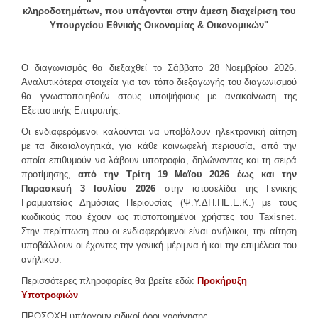
ΕΣΤΙΑΤΌΡΙΑ
κληροδοτημάτων, που υπάγονται στην άμεση διαχείριση του
Υπουργείου Εθνικής Οικονομίας & Οικονομικών"
ΦΟΙΤΗΤΙΚΉ ΖΩΉ
Ο διαγωνισμός θα διεξαχθεί το Σάββατο 28 Νοεμβρίου 2026.
Αθλητισμός
Αναλυτικότερα στοιχεία για τον τόπο διεξαγωγής του διαγωνισμού
Φοιτητικό Κέντρο
θα γνωστοποιηθούν στους υποψήφιους με ανακοίνωση της
Εξεταστικής Επιτροπής.
ΚΕ.ΨΥ.ΣΥ
Οι ενδιαφερόμενοι καλούνται να υποβάλουν ηλεκτρονική αίτηση
Συνήγορος του φοιτητή
με τα δικαιολογητικά, για κάθε κοινωφελή περιουσία, από την
Απασχόληση & Σταδιοδρομία
οποία επιθυμούν να λάβουν υποτροφία, δηλώνοντας και τη σειρά
προτίμησης,
από την Τρίτη 19 Μαϊου 2026 έως και την
Διάφορα χρήσιμα
Παρασκευή 3 Ιουλίου 2026
στην ιστοσελίδα της Γενικής
Φωτογραφικό Λεύκωμα
Γραμματείας Δημόσιας Περιουσίας (Ψ.Υ.ΔΗ.ΠΕ.Ε.Κ.) με τους
κωδικούς που έχουν ως πιστοποιημένοι χρήστες του Taxisnet.
ΑΝΑΚΟΙΝΩΣΕΙΣ
Στην περίπτωση που οι ενδιαφερόμενοι είναι ανήλικοι, την αίτηση
υποβάλλουν οι έχοντες την γονική μέριμνα ή και την επιμέλεια του
ανήλικου.
ΕΠΙΚΟΙΝΩΝΊΑ
Περισσότερες πληροφορίες θα βρείτε εδώ:
Προκήρυξη
Υποτροφιών
Προσωπικό
ΠΡΟΣΟΧΗ υπάρχουν ειδικοί όροι χορήγησης.
Φοιτητική Μέριμνα Ηρακλείου