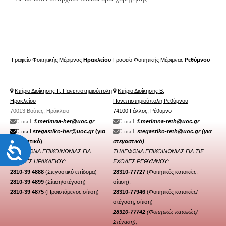
Φοιτητική Μέριμνα Ρεθύμνου
Συχνές Ερωτήσεις
Προτάσεις - Βελτιώσεις - Σκέψεις - Παράπονα
Γραφείο Φοιτητικής Μέριμνας
Ηρακλείου
Γραφείο Φοιτητικής Μέριμνας
Ρεθύμνου
ΠΛΗΡΟΦΟΡΊΕΣ
Κτήριο Διοίκησης ΙΙ, Πανεπιστημιούπολη
Κτήριο Διοίκησης Β,
Ηρακλείου
Πανεπιστημιούπολη Ρεθύμνου
70013 Βούτες, Ηράκλειο
74100 Γάλλος, Ρέθυμνο
f.merimna-her@uoc.gr
f.merimna-reth@uoc.gr
Ε-mail:
Ε-mail:
stegastiko-her@uoc.gr
(για
stegastiko-reth@uoc.gr
(για
Ε-mail:
Ε-mail:
Προσιτότητα
στεγαστικό)
στεγαστικό)
ΤΗΛΕΦΩΝΑ ΕΠΙΚΟΙΝΩΝΙΑΣ ΓΙΑ
ΤΗΛΕΦΩΝΑ ΕΠΙΚΟΙΝΩΝΙΑΣ ΓΙΑ ΤΙΣ
ΣΧΟΛΕΣ ΗΡΑΚΛΕΙΟΥ:
ΣΧΟΛΕΣ ΡΕΘΥΜΝΟΥ:
2810-39 4888
(Στεγαστικό επίδομα)
28310-77727
(Φοιτητικές κατοικίες,
2810-39 4899
(Σίτιση/
στέγαση
)
σίτιση),
2810-39 4875
(Προϊστάμενος,σίτιση)
28310-77946
(
Φοιτητικές κατοικίες/
στέγαση
, σίτιση)
28310-77742
(Φοιτητικές κατοικίες/
Στέγαση),