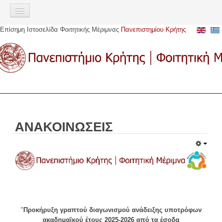
Σημείωση:
Αυτός
ο
Επίσημη Ιστοσελίδα Φοιτητικής Μέριμνας
Πανεπιστημίου Κρήτης
ιστότοπος
ΑΡΧΙΚΉ
περιλαμβάνει
ένα
ΠΑΡΟΧΈΣ
σύστημα
προσβασιμότητας.
Σίτιση
Στέγαση
Στεγαστικό επίδομα
ΑΝΑΚΟΙΝΩΣΕΙΣ
Αστική μετακίνηση
Υγειονομική περίθαλψη
Ευρωπαϊκή Κάρτα Ασφάλισης Ασθενείας (Ε.Κ.Α.Α)
Ακαδημαϊκή Ταυτότητα (πάσο)
Υποτροφίες
Κοινωνική μέριμνα
"
Προκήρυξη γραπτού διαγωνισμού ανάδειξης υποτρόφων
ακαδημαϊκού έτους 2025-2026 από τα έσοδα