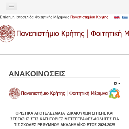
Σημείωση:
Αυτός
ο
Επίσημη Ιστοσελίδα Φοιτητικής Μέριμνας
Πανεπιστημίου Κρήτης
ιστότοπος
ΑΡΧΙΚΉ
περιλαμβάνει
ένα
ΠΑΡΟΧΈΣ
σύστημα
προσβασιμότητας.
Σίτιση
Στέγαση
Στεγαστικό επίδομα
ΑΝΑΚΟΙΝΩΣΕΙΣ
Αστική μετακίνηση
Υγειονομική περίθαλψη
Ευρωπαϊκή Κάρτα Ασφάλισης Ασθενείας (Ε.Κ.Α.Α)
Ακαδημαϊκή Ταυτότητα (πάσο)
Υποτροφίες
ΟΡΙΣΤΙΚΑ ΑΠΟΤΕΛΕΣΜΑΤΑ ΔΙΚΑΙΟΥΧΩΝ ΣΙΤΙΣΗΣ ΚΑΙ
ΣΤΕΓΑΣΗΣ ΣΤΙΣ ΚΑΤΗΓΟΡΙΕΣ ΜΕΤΕΓΓΡΑΦΕΣ-ΑΘΛΗΤΕΣ ΓΙΑ
Κοινωνική μέριμνα
ΤΙΣ ΣΧΟΛΕΣ ΡΕΘΥΜΝΟΥ ΑΚΑΔΗΜΑΪΚΟ ΕΤΟΣ 2024-2025