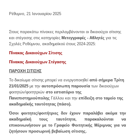
ΕΣΤΙΑΤΌΡΙΑ
Ρέθυμνο, 21 Ιανουαρίου 2025
ΦΟΙΤΗΤΙΚΉ ΖΩΉ
Αθλητισμός
Στους παρακάτω πίνακες περιλαμβάνονται οι δικαιούχοι σίτισης
και στέγασης στις κατηγορίες
Μετεγγραφές - Αθλητές
για τις
Φοιτητικό Κέντρο
Σχολές Ρεθύμνου, ακαδημαϊκού έτους 2024-2025:
ΚΕ.ΨΥ.ΣΥ
Πίνακας Δικαιούχων Σίτισης
Συνήγορος του φοιτητή
Πίνακας Δικαιούχων Στέγασης
Απασχόληση & Σταδιοδρομία
ΠΑΡΟΧΗ ΣΙΤΙΣΗΣ
Διάφορα χρήσιμα
Το δικαίωμα σίτισης μπορεί να ενεργοποιηθεί
από σήμερα Τρίτη
Φωτογραφικό Λεύκωμα
21/01/2025
με την
αυτοπρόσωπη παρουσία
των δικαιούχων
φοιτητών/φοιτητριών
στο εστιατόριο της
ΑΝΑΚΟΙΝΩΣΕΙΣ
Πανεπιστημιούπολης
Γάλλου και την
επίδειξη στο ταμείο της
ακαδημαϊκής ταυτότητας (πάσο).
Όσοι φοιτητες/φοιτήτριες δεν έχουν παραλάβει ακόμα την
ΕΠΙΚΟΙΝΩΝΊΑ
ακαδημαϊκή τους ταυτότητα, παρακαλούνται να
επικοινωνήσουν με το Γραφείο Φοιτητικής Μέριμνας για να
Προσωπικό
ζητήσουν προσωρινή βεβαίωση σίτισης.
Φοιτητική Μέριμνα Ηρακλείου