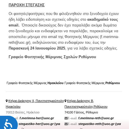
ΠΑΡΟΧΗ ΣΤΕΓΑΣΗΣ
Φοιτητική Μέριμνα Ρεθύμνου
Οι φοιτητές/φοιτήτριες που θα φιλοξενηθούν στο ξενοδοχείο έχουν
Συχνές Ερωτήσεις
ήδη λάβει ειδοποίηση και σχετικές οδηγίες στο
ακαδημαϊκό τους
email.
Όποιος/α δικαιούχος δεν έχει παραλάβει ακόμα δωμάτιο
Προτάσεις - Βελτιώσεις - Σκέψεις - Παράπονα
στο ξενοδοχείο και ενδιαφέρεται να παραλάβει, παρακαλούμε να
αποστείλει μήνυμα στο email της Φοιτητικής Μέριμνας (
f.merimna-
ΠΛΗΡΟΦΟΡΊΕΣ
reth@uoc.gr
), εκδηλώνοντας στο ενδιαφέρον του, έως την
Παρασκευή 24 Ιανουαρίου 2025
, για να λάβει σχετικές οδηγίες.
Γραφείο Φοιτητικής Μέριμνας Σχολών Ρεθύμνου
Γραφείο Φοιτητικής Μέριμνας
Ηρακλείου
Γραφείο Φοιτητικής Μέριμνας
Ρεθύμνου
Κτήριο Διοίκησης ΙΙ, Πανεπιστημιούπολη
Κτήριο Διοίκησης Β,
Ηρακλείου
Πανεπιστημιούπολη Ρεθύμνου
70013 Βούτες, Ηράκλειο
74100 Γάλλος, Ρέθυμνο
f.merimna-her@uoc.gr
f.merimna-reth@uoc.gr
Ε-mail:
Ε-mail:
Προσιτότητα
stegastiko-her@uoc.gr
(για
stegastiko-reth@uoc.gr
(για
Ε-mail:
Ε-mail: