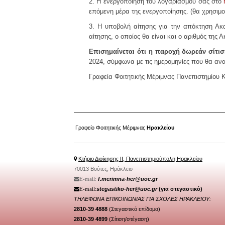
2. Η ενεργοποίηση του λογαριασμού σας στο
επόμενη μέρα της ενεργοποίησης. (θα χρησιμο
3. Η υποβολή αίτησης για την απόκτηση Ακ
αίτησης, ο οποίος θα είναι και ο αριθμός της
Επισημαίνεται ότι η παροχή δωρεάν σίτιση
2024, σύμφωνα με τις ημερομηνίες που θα αν
Γραφεία Φοιτητικής Μέριμνας Πανεπιστημίου 
Γραφείο Φοιτητικής Μέριμνας
Ηρακλείου
Κτήριο Διοίκησης ΙΙ, Πανεπιστημιούπολη Ηρακλείου
70013 Βούτες, Ηράκλειο
f.merimna-her@uoc.gr
Ε-mail:
stegastiko-her@uoc.gr
(για στεγαστικό)
Ε-mail:
ΤΗΛΕΦΩΝΑ ΕΠΙΚΟΙΝΩΝΙΑΣ ΓΙΑ
ΣΧΟΛΕΣ ΗΡΑΚΛΕΙΟΥ:
2810-39 4888
(Στεγαστικό επίδομα)
2810-39 4899
(Σίτιση/
στέγαση
)