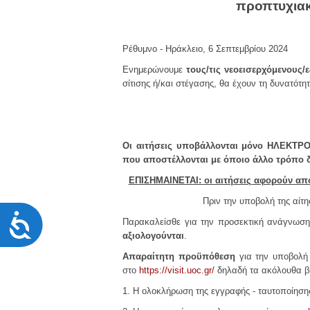
χρησιμοποιούν
προπτυχιακο
πρόγραμμα
ανάγνωσης
οθόνης
Ρέθυμνο - Ηράκλειο, 6 Σεπτεμβρίου 2024
Πατήστε
Ενημερώνουμε
τους/τις νεοεισερχόμενους/
Control-
σίτισης ή/και στέγασης, θα έχουν τη δυνατότ
F10
για
να
ανοίξετε
ένα
Οι αιτήσεις υποβάλλονται μόνο ΗΛΕΚΤΡΟΝ
μενού
που αποστέλλονται με όποιο άλλο τρόπο δ
προσβασιμότητας.
ΕΠΙΣΗΜΑΙΝΕΤΑΙ: οι αιτήσεις αφορούν απο
Πριν την υποβολή της αίτη
Προσιτότητα
Παρακαλείσθε για την προσεκτική ανάγνωση
αξιολογούνται
.
Απαραίτητη προϋπόθεση
για την υποβολή 
στο
https://visit.uoc.gr/
δηλαδή τα ακόλουθα β
1. Η ολοκλήρωση της εγγραφής - ταυτοποίησης