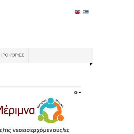
ΗΡΟΦΟΡΊΕΣ
ς/τις νεοεισερχόμενους/ες